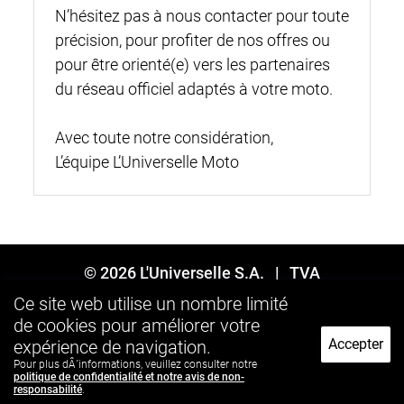
N’hésitez pas à nous contacter pour toute
précision, pour profiter de nos offres ou
pour être orienté(e) vers les partenaires
du réseau officiel adaptés à votre moto.
Avec toute notre considération,
L’équipe L’Universelle Moto
© 2026
L'Universelle S.A.
| TVA
BE0840.702.958
Ce site web utilise un nombre limité
de cookies pour améliorer votre
Suivez-nous:
Accepter
expérience de navigation.
Pour plus dÂ´informations, veuillez consulter notre
politique de confidentialité et notre avis de non-
responsabilité
.